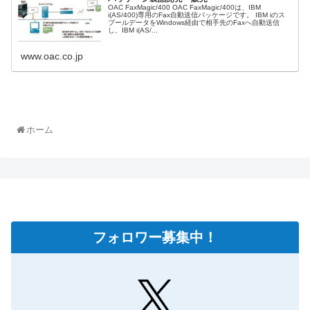
OAC FaxMagic/400 OAC FaxMagic/400は、IBM
i(AS/400)専用のFax自動送信パッケージです。 IBM iのス
プールデータをWindows経由で相手先のFaxへ自動送信
し、IBM i(AS/...
www.oac.co.jp
ホーム
フォロワー募集中！