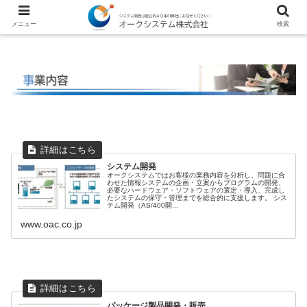
メニュー
検索
システム開発
オークシステムではお客様の業務内容を分析し、問題に合
わせた情報システムの企画・立案からプログラムの開発、
必要なハードウェア・ソフトウェアの選定・導入、完成し
たシステムの保守・管理までを総合的に支援します。 シス
テム開発（AS/400開...
www.oac.co.jp
パッケージ製品開発・販売