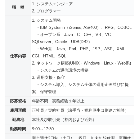
1. システムエンジニア
職 種
2. プログラマー
1. システム開発
・IBM System i（iSeries, AS/400）、RPG、COBOL
・オープン系 Java、C、C++、VB、VC、
SQLserver、Oracle、UDB(DB2)
・Web系 Java、Parl、PHP、JSP、ASP、XML、
仕事内容
CGI、HTML、SQL
2. ネットワーク構築(UNIX・Windows・Linux・Web系)
・システムの通信環境の構築
3. 運用支援・保守
・システム導入、システム全体の運用企画並びに提
案、保守管理
応募資格
年齢不問 実務経験１年以上
雇用形態
正社員／契約社員（諸手当・福利厚生は別途ご相談）
勤務地
本社及び取引先（都内および近郊）
勤務時間
9:00～17:30
完全週休2日制（土日）、祝日、年末年始休暇、夏期休