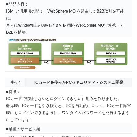
■開発内容：
IBM iと汎用機の間で、WebSphere MQ を経由してB2B取引を可能
に。
さらにWindows上のJavaとIBM iの間をWebSphere MQで連携して
B2Bを構築。
事例4
ICカードを使ったPCセキュリティ・システム開発
■特徴：
ICカードで認証しないとログインできない仕組みを作りました。
離席時にICカードを引き抜くと、PCを自動的にロック。ICカード障害
時にもログインできるように、ワンタイムパスワードを発行するよう
にしています。
■業種：サービス業