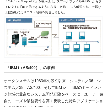
「OAC FaxMagic/400」を導入後は、スプールファイルをIBM iからダ
イレクトにFax送信できるようになり、送信ミ スも解消され、大幅な
工数短縮によリコスト削減を実現しました。
「IBM i（AS/400）」の事例
オークシステムは1983年の設立以来、システム／36、シ
ステム／38、AS/400、そしてIBM iと、IBMのミッドレン
ジ領域の豊富なシステム開発経験をベースに、ユーザー独
自のニーズや業務要件を高く反映した特殊アプリケーショ