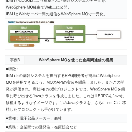
IBM iでCOBOLにより構築された基幹システムのデータを、
WebSphere MQ経由でWeb上に公開。
IBM iとWebサーバー間の通信をWebSphere MQで一元化。
事例3
WebSphere MQを使った企業間通信の構築
■特徴：
IBM i上の基幹システムを担当するRPG開発者が簡単にWebSphere
MQを使用できるよう、MQのAPIの実装を隠蔽しました。またこの開
発が評価され、商社向けの別プロジェクトでは、WebSphere MQを簡
単に呼び出せるJavaクラスを作成しました。これはILERPGをJavaに
移植するようなイメージです。このJavaクラスを、さらに.net C#に移
植したプロジェクトも手がけています。
■業種：電子部品メーカー、商社
■業務：企業間での受発注・在庫照会など