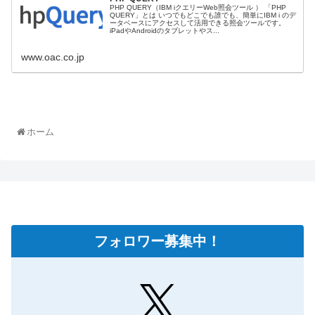
PHP QUERY（IBM iクエリーWeb照会ツール ） 「PHP
QUERY」とは いつでもどこでも誰でも、簡単にIBM i のデ
ータベースにアクセスして活用できる照会ツールです。
iPadやAndroidのタブレットやス...
www.oac.co.jp
ホーム
フォロワー募集中！