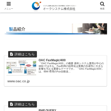
メニュー
検索
OAC FaxMagic/400
「OAC FaxMagic/400」の概要 基幹システム運用が中心の
IBM iでは今も、Fax利用の効率化は業務の生産性に大きな
影響を与える重要なテーマです。 「OAC FaxMagic/400」
は、IBM i専用のFax自動送...
www.oac.co.jp
PHP QUERY